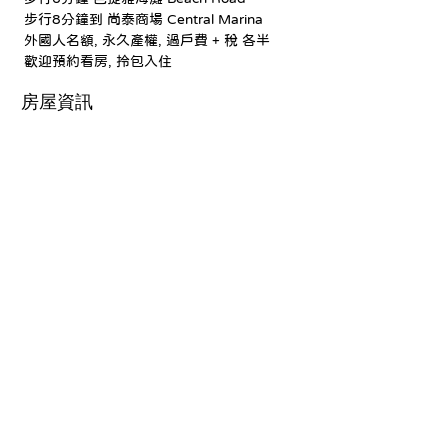
步行8分鐘到 尚泰商場 Central Marina
外國人名額, 永久產權, 過戶費 + 稅 各半
歡迎預約看房, 拎包入住
房屋資訊