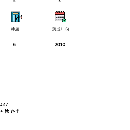
樓層
落成年份
6
2010
-027
+ 稅 各半