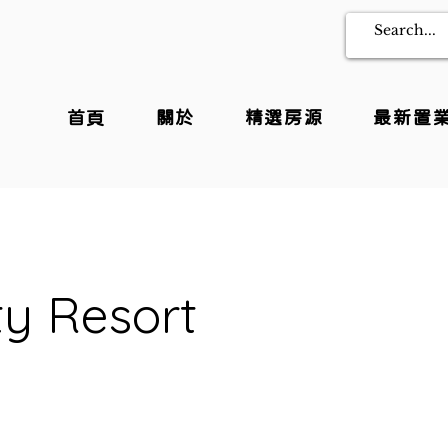
首頁
關於
精選房源
最新置
ty Resort