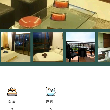
臥室
衛浴
2
2