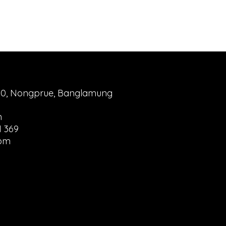
10, Nongprue, Banglamung
m
1 369
 pm