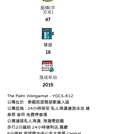
面積(平
方米)
47
樓層
19
落成年份
2015
The Palm Wongamat - YGCS-812
公寓位於 : 泰國芭提雅那歌富人區
公寓設施 : 24小時保安 私人海灘連游泳池 健
身房 會所 免費停車場
公寓連接私人海灘, 海灘零距離
步行2分鐘到 24小時便利店,餐廳
5分鐘到 芭提雅市中心各大商場 Central 